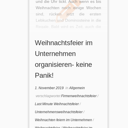
und die Uhr tickt. Auch wenn es bis
Weihnachten noch einige Wochen
sind, rücken jetzt die ersten
Lebkuchen und Dominosteine in die
Regale. Bald wird es Zeit, auch die
diesjährige Firmenweihnachtsfeier
unter Dach und Fach zu
Weihnachtsfeier im
bekommen. Wenn Ihre
Vorgesetzten Ihnen erst in letzter
Unternehmen
Sekunde die Freigabe für die
organisieren- keine
eigene Weihnachtsfeier geben,
werden Sie in […]
Panik!
1. November 2019
in
Allgemein
verschlagwortet
Firmenweihnachtsfeier
/
Last Minute Weihnachtsfeier
/
Unternehmensweihnachtsfeier
/
Weihnachten feiern im Unternehmen
/
Weihnachtsfeier
/
Weihnachtsfeier im