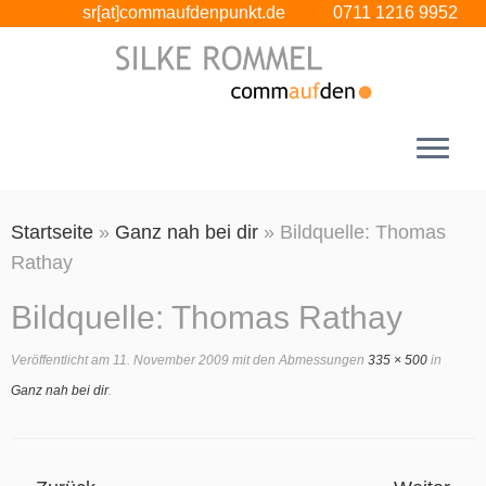
sr[at]commaufdenpunkt.de
0711 1216 9952
Zum
Startseite
»
Ganz nah bei dir
»
Bildquelle: Thomas
Inhalt
Rathay
springen
Bildquelle: Thomas Rathay
Veröffentlicht am
11. November 2009
mit den Abmessungen
335 × 500
in
Ganz nah bei dir
.