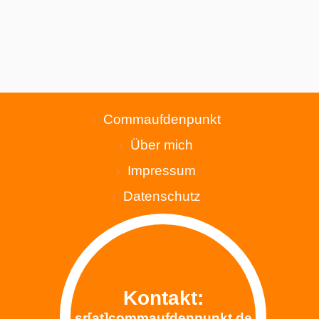
Commaufdenpunkt
Über mich
Impressum
Datenschutz
Blog
Cookie policy (EU)
Mitgliedschaften
Kontakt:
sr[at]commaufdenpunkt.de