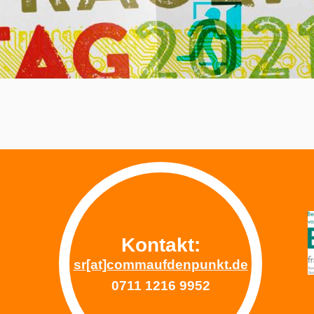
Kontakt:
sr[at]commaufdenpunkt.de
0711 1216 9952