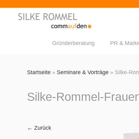
Gründerberatung
PR & Marke
Zum
Inhalt
Startseite
»
Seminare & Vorträge
»
Silke-Ro
springen
Silke-Rommel-Fraue
← Zurück