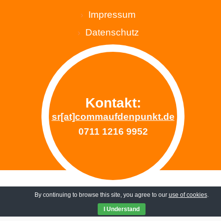
Impressum
Datenschutz
Blog
Cookie policy (EU)
Mitgliedschaften
Kontakt:
sr[at]commaufdenpunkt.de
0711 1216 9952
By continuing to browse this site, you agree to our
use of cookies
.
Zum Seitenanfang
I Understand