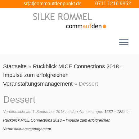
sr[at]commaufdenpunkt.de
0711 1216 9952
Zum
Startseite
»
Rückblick MICE Connections 2018 –
Inhalt
Impulse zum erfolgreichen
springen
Veranstaltungsmanagement
»
Dessert
Dessert
Veröffentlicht am
1. September 2018
mit den Abmessungen
1632 × 1224
in
Rückblick MICE Connections 2018 – Impulse zum erfolgreichen
Veranstaltungsmanagement
.