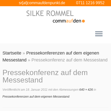
sr[at]commaufdenpunkt.de
0711 1216 9952
Zum
Startseite
»
Pressekonferenzen auf dem eigenen
Inhalt
Messestand
»
Pressekonferenz auf dem Messestand
springen
Pressekonferenz auf dem
Messestand
Veröffentlicht am
18. Januar 2011
mit den Abmessungen
640 × 426
in
Pressekonferenzen auf dem eigenen Messestand
.