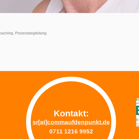
oaching, Prozessbegleitung.
Kontakt:
sr[at]commaufdenpunkt.de
0711 1216 9952