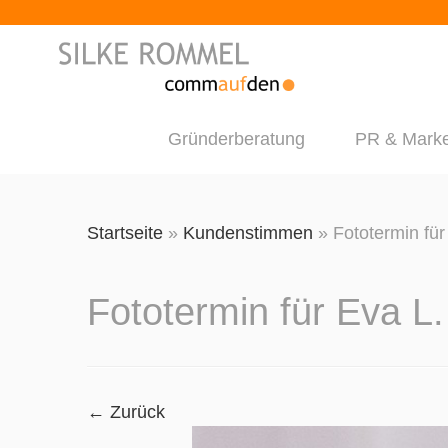
Gründerberatung
PR & Marke
Zum
Inhalt
Startseite
»
Kundenstimmen
»
Fototermin für
springen
Fototermin für Eva L.
← Zurück